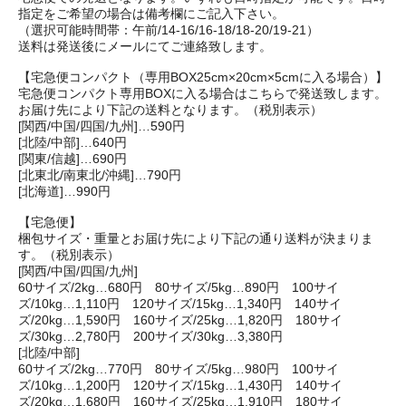
指定をご希望の場合は備考欄にご記入下さい。
（選択可能時間帯：午前/14-16/16-18/18-20/19-21）
送料は発送後にメールにてご連絡致します。
【宅急便コンパクト（専用BOX25cm×20cm×5cmに入る場合）】
宅急便コンパクト専用BOXに入る場合はこちらで発送致します。
お届け先により下記の送料となります。（税別表示）
[関西/中国/四国/九州]…590円
[北陸/中部]…640円
[関東/信越]…690円
[北東北/南東北/沖縄]…790円
[北海道]…990円
【宅急便】
梱包サイズ・重量とお届け先により下記の通り送料が決まりま
す。（税別表示）
[関西/中国/四国/九州]
60サイズ/2kg…680円 80サイズ/5kg…890円 100サイ
ズ/10kg…1,110円 120サイズ/15kg…1,340円 140サイ
ズ/20kg…1,590円 160サイズ/25kg…1,820円 180サイ
ズ/30kg…2,780円 200サイズ/30kg…3,380円
[北陸/中部]
60サイズ/2kg…770円 80サイズ/5kg…980円 100サイ
ズ/10kg…1,200円 120サイズ/15kg…1,430円 140サイ
ズ/20kg…1,680円 160サイズ/25kg…1,910円 180サイ